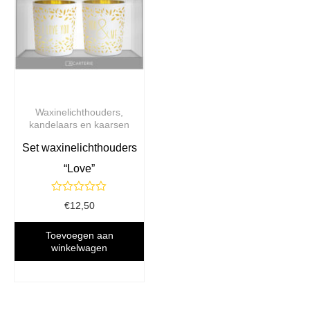
Waxinelichthouders,
kandelaars en kaarsen
Set waxinelichthouders
“Love”
Gewaardeerd
€
12,50
0
uit
5
Toevoegen aan
winkelwagen