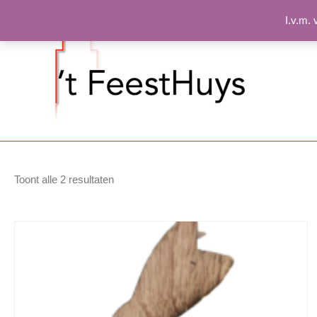
Spring
I.v.m.
naar
inhoud
Gesorteerd
Toont alle 2 resultaten
op
nieuwste