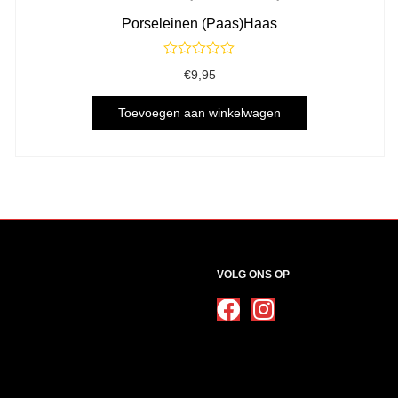
Porseleinen (Paas)Haas
Gewaardeerd
€
9,95
0
uit
5
Toevoegen aan winkelwagen
VOLG ONS OP