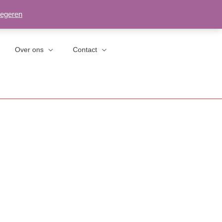
egeren
Over ons
Contact
Privacybeleid
Retouren/herroepingen
Algemene Voorwaarden
Herroepingsformulier