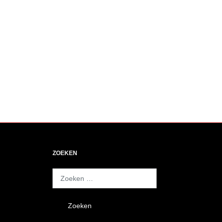
ZOEKEN
Zoeken
naar: