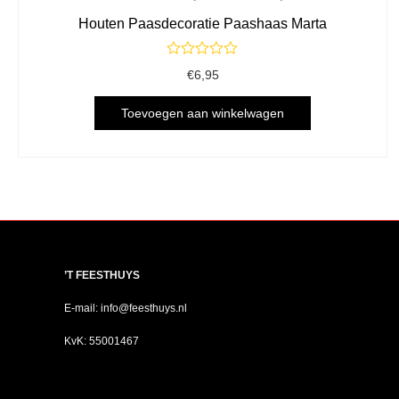
Houten Paasdecoratie Paashaas Marta
Gewaardeerd
€
6,95
0
uit
5
Toevoegen aan winkelwagen
’T FEESTHUYS
E-mail: info@feesthuys.nl
KvK: 55001467