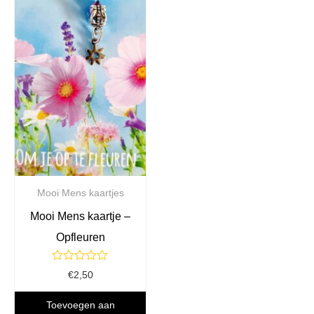
Mooi Mens kaartjes
Mooi Mens kaartje –
Opfleuren
Gewaardeerd
€
2,50
0
uit
5
Toevoegen aan