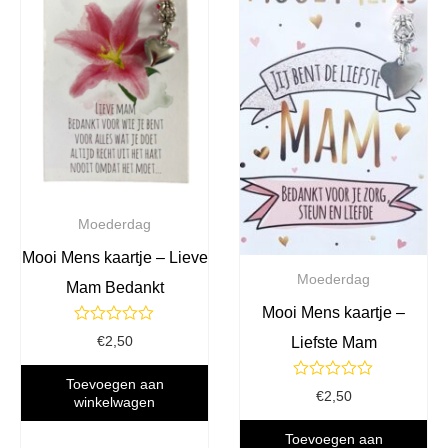
Moederdag
Mooi Mens kaartje – Lieve
Moederdag
Mam Bedankt
Mooi Mens kaartje –
Gewaardeerd
€
2,50
Liefste Mam
0
uit
5
Toevoegen aan
Gewaardeerd
€
2,50
winkelwagen
0
uit
5
Toevoegen aan