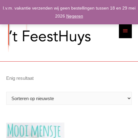
Spring
I.v.m. vakantie verzenden wij geen bestellingen tussen 18 en 29 mei
naar
2026
Negeren
inhoud
Hoofdme
Enig resultaat