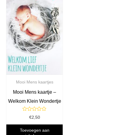
Mooi Mens kaartjes
Mooi Mens kaartje –
Welkom Klein Wondertje
Gewaardeerd
€
2,50
0
uit
5
Toevoegen aan