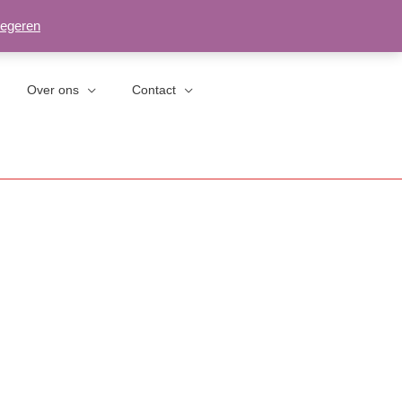
egeren
Over ons
Contact
Privacybeleid
Retouren/herroepingen
Algemene Voorwaarden
Herroepingsformulier