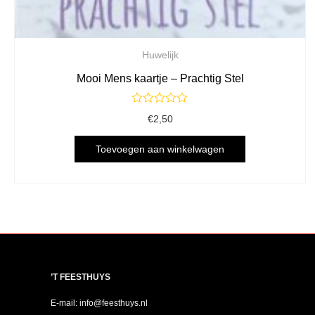
Huwelijk
Mooi Mens kaartje – Prachtig Stel
Gewaardeerd
€
2,50
0
uit
5
Toevoegen aan winkelwagen
’T FEESTHUYS
E-mail: info@feesthuys.nl