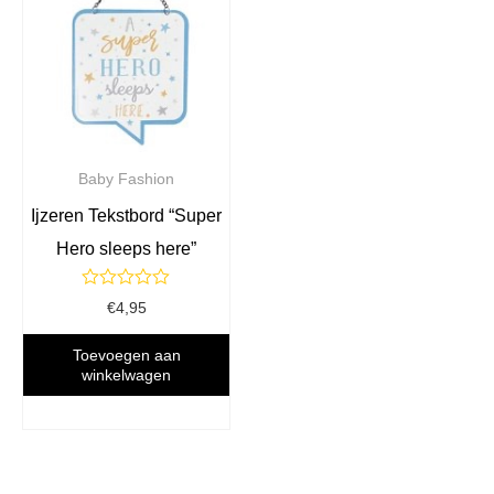
Baby Fashion
Ijzeren Tekstbord “Super
Hero sleeps here”
Gewaardeerd
€
4,95
0
uit
5
Toevoegen aan
winkelwagen