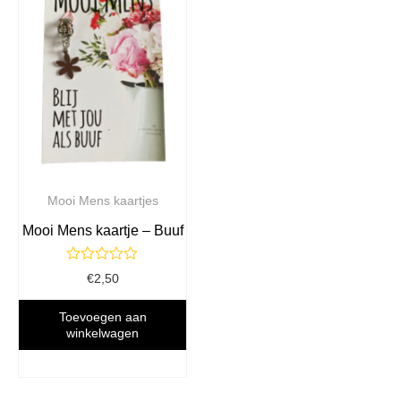
Mooi Mens kaartjes
Mooi Mens kaartje – Buuf
Gewaardeerd
€
2,50
0
uit
5
Toevoegen aan
winkelwagen