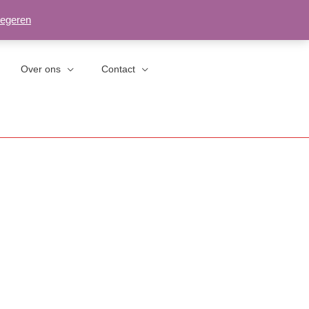
egeren
Over ons
Contact
Privacybeleid
Retouren/herroepingen
Algemene Voorwaarden
Herroepingsformulier