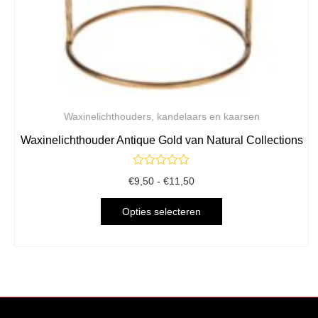
Waxinelichthouders, kandelaars en kaarsen
Waxinelichthouder Antique Gold van Natural Collections
Gewaardeerd
Prijsklasse:
€
9,50
-
€
11,50
0
€9,50
uit
Dit
tot
5
Opties selecteren
€11,50
product
heeft
meerdere
variaties.
Deze