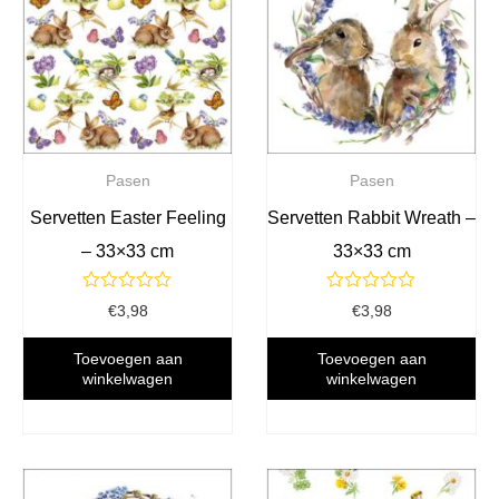
Pasen
Pasen
Servetten Easter Feeling
Servetten Rabbit Wreath –
– 33×33 cm
33×33 cm
Gewaardeerd
Gewaardeerd
€
3,98
€
3,98
0
0
uit
uit
5
5
Toevoegen aan
Toevoegen aan
winkelwagen
winkelwagen