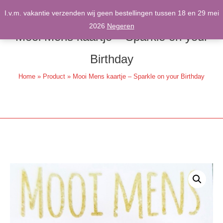
Spring
I.v.m. vakantie verzenden wij geen bestellingen tussen 18 en 29 mei
naar
2026
Negeren
inhoud
Mooi Mens kaartje – Sparkle on your
Birthday
Home
»
Product
»
Mooi Mens kaartje – Sparkle on your Birthday