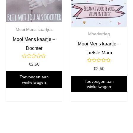
Mooi Mens kaartjes
Moederdag
Mooi Mens kaartje –
Mooi Mens kaartje –
Dochter
Liefste Mam
Gewaardeerd
€
2,50
Gewaardeerd
0
€
2,50
0
uit
uit
5
Toevoegen aan
5
Toevoegen aan
winkelwagen
winkelwagen