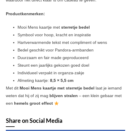
waardoor het direct klaar is om cadeau te geven.
Productkenmerken:
Mooi Mens kaartje met
sterretje bedel
Symbool voor hoop, kracht en inspiratie
Hartverwarmende tekst met compliment of wens
Bedel geschikt voor Pandora-armbanden
Duurzaam en fair made geproduceerd
Steunt een jaarlijks gekozen goed doel
Individueel verpakt in organza-zakje
Afmeting kaartje:
8,5 × 5,5 cm
Met dit
Mooi Mens kaartje met sterretje bedel
laat je iemand
weten dat hij of zij mag
blijven stralen
– een klein gebaar met
een
hemels groot effect
Share on Social Media